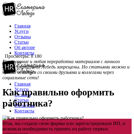
Главная
Услуги
Отзывы
Статьи
Об авторе
Контакты
Просмотры: 8 180
Копирование и любая переработка материалов с личного
сайта Екатерины Лебедь запрещены. Но статьями можно и
нужно делиться со своими друзьями и коллегами через
социальные сети!
Главная
Услуги
Как правильно оформить
Отзывы
Статьи
работника?
Об авторе
Контакты
Итак, вы создали свою фирмы или зарегистрировали ИП, и
возникла необходимость принять на работу первых