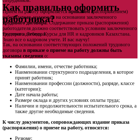
сотрудников.
Как правильно оформить
Прием на работу оформляется
приказом
(распоряжением)
работника?
работодателя, изданным на основании заключенного
трудового договора
. Содержание приказа (распоряжения)
работодателя должно соответствовать условиям заключенного
трудового договора.
Екатерина Лебедь: Курсы для HR и кадровиков Казахстана.
Знаю все о кадровом учете. И вас научу!
Так, на основании соответствующих положений трудового
договора
в приказе о приеме на работу должны быть
указаны сведения
о:
Фамилии, имени, отчестве работника;
Наименовании структурного подразделения, в которое
принят работник;
Наименовании профессии (должности), разряде, классе
(категории);
Дате начала работы;
Размере оклада и других условиях оплаты труда;
Наличии и продолжительности испытательного срока, а
также другие необходимые сведения.
К числу документов, сопровождающих издание приказа
(распоряжения) о приеме на работу, относятся:
Резюме;