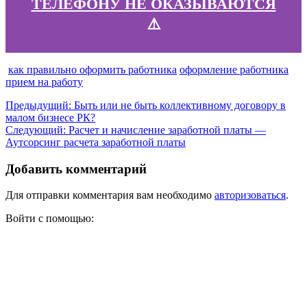
ТЕЛЕФОНУ НЕ ОКАЗЫВАЮТСЯ
⚠️
как правильно оформить работника
оформление работника
прием на работу
Навигация
Предыдущая
Предыдущий:
Быть или не быть коллективному договору в
запись:
малом бизнесе РК?
по
Следующая
Следующий:
Расчет и начисление заработной платы —
записям
запись:
Аутсорсинг расчета заработной платы
Добавить комментарий
Для отправки комментария вам необходимо
авторизоваться
.
Войти с помощью:
Главная
Об авторе
Услуги
Статьи
Обучение
Отзывы
Контакты