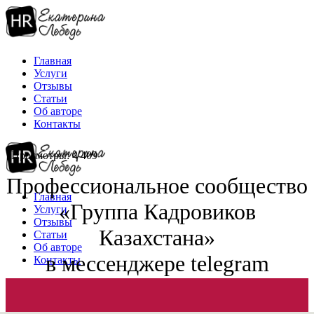
Главная
Услуги
Отзывы
Статьи
Об авторе
Контакты
Просмотры: 4 409
Профессиональное сообщество
Главная
«Группа Кадровиков
Услуги
Отзывы
Казахстана»
Статьи
Об авторе
в мессенджере telegram
Контакты