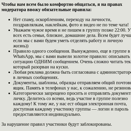
Чтобы нам всем было комфортно общаться, я на правах
модератора ввожу обязательные правила:
Нет спаму, оскорблениям, переходу на личности,
поздравлялкам, наклейкам, фото и видео не по теме чата!
Уважаем чужое время и не пишем в группу позже 22:00. У
всех есть семьи, близкие, домашние дела. Всем будет лучш
если мы с вами будем уметь отделять работу и личную
жизнь))
Правило одного сообщения. Вынужденно, еще в группе в
WhatsApp, мы с вами вывели золотое правило: описывать
ситуацию ОДНИМ сообщением. Очень сложно читать тек
который разорван на куски.
Любая реклама должна быть согласована с администрато
в личных сообщениях.
Документы, шаблоны, образцы отправляем общий почто
ящик. Память в телефонах у нас, к сожалению, не резинов
Категорически запрещено просить и отправлять документ
личку. Делитесь со всеми, ведь участие в группе полезно
каждому! К тому же, у нас ест общая электронная почта,
доступная каждому участнику группы — логин и пароль
предоставляются индивидуально.
За нарушение правил участники будут заблокированы.