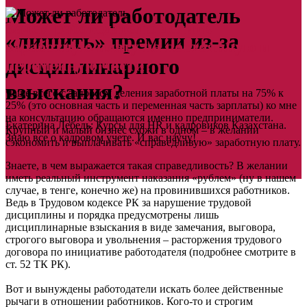
Может ли работодатель
Зачем работодателю делить
«лишить» премии из-за
заработную плату на постоянную и
дисциплинарного
переменную части?
взыскания?
Чаще всего с запросом деления заработной платы на 75% к
25% (это основная часть и переменная часть зарплаты) ко мне
на консультацию обращаются именно предприниматели.
Екатерина Лебедь: Курсы для HR и кадровиков Казахстана.
Крупный и малый бизнес схожи в одном – в желании
Знаю все о кадровом учете. И вас научу!
сэкономить и выплачивать «справедливую» заработную плату.
Знаете, в чем выражается такая справедливость? В желании
иметь реальный инструмент наказания «рублем» (ну в нашем
случае, в тенге, конечно же) на провинившихся работников.
Ведь в Трудовом кодексе РК за нарушение трудовой
дисциплины и порядка предусмотрены лишь
дисциплинарные взыскания в виде замечания, выговора,
строгого выговора и увольнения – расторжения трудового
договора по инициативе работодателя (подробнее смотрите в
ст. 52 ТК РК).
Вот и вынуждены работодатели искать более действенные
рычаги в отношении работников. Кого-то и строгим