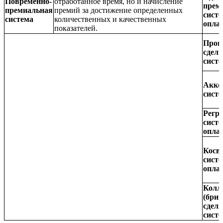
Повременно-
отработанное время, но и начисление
прем
премиальная
премий за достижение определенных
сист
система
количественных и качественных
опла
показателей.
Прог
сдел
сист
Акко
сист
Регр
сист
опла
Косв
сист
опла
Колл
(бриг
сдел
сист