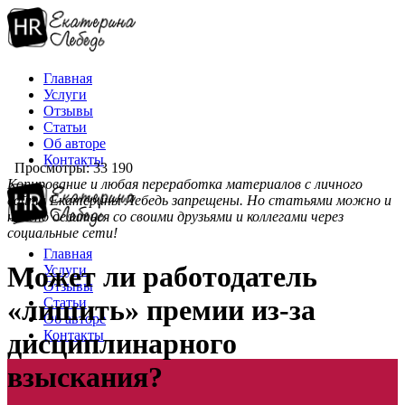
Главная
Услуги
Отзывы
Статьи
Об авторе
Контакты
Просмотры: 33 190
Копирование и любая переработка материалов с личного
сайта Екатерины Лебедь запрещены. Но статьями можно и
нужно делиться со своими друзьями и коллегами через
социальные сети!
Главная
Может ли работодатель
Услуги
Отзывы
«лишить» премии из-за
Статьи
Об авторе
Контакты
дисциплинарного
взыскания?