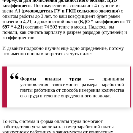
Формула для исчисления должностного оклада: БДО *
коэффициент
. Поэтому если вы специалист 4 ступени из
звена А1 (
руководитель ГУ и ГКП сельского значения
) с
опытом работы до 3 лет, то ваш коэффициент будет равен
значению 4,21, а должностной оклад (
БДО * коэффициент: 17
697 * 4,21
) составит 74 503 тенге в месяц. Надеюсь, вы
поняли, как считать зарплату в разрезе разрядов (ступеней) и
коэффициентов.
И давайте подробно изучим еще одно определение, потому
что именно оно нам встретиться чуть ниже:
Формы оплаты труда
— принципы
установления зависимости размера заработной
платы работника от способа измерения количества
его труда в течение определенного периода;
То есть, система и форма оплаты труда помогают
работодателю устанавливать размер заработной платы
конкретному работнику в зависимости от конкретных