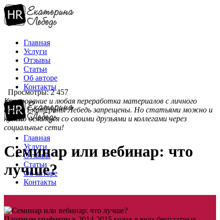
Главная
Услуги
Отзывы
Статьи
Об авторе
Контакты
Просмотры: 2 457
Копирование и любая переработка материалов с личного
сайта Екатерины Лебедь запрещены. Но статьями можно и
нужно делиться со своими друзьями и коллегами через
социальные сети!
Главная
Услуги
Семинар или вебинар: что
Отзывы
Статьи
лучше?
Об авторе
Контакты
Плотным графиком в 2014-2015 годах я вела бесплатные