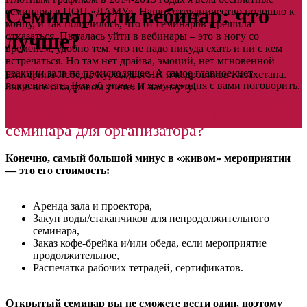
Семинар или вебинар: что
семинары в ЦОП «ДАМУ». Наше сотрудничество подошло к
концу, и так получилось, что от семинаров я решила
лучше?
отказаться. Пыталась уйти в вебинары – это в ногу со
временем, удобно тем, что не надо никуда ехать и ни с кем
встречаться. Но там нет драйва, эмоций, нет мгновенной
реакции зала на происходящее. А самое главное, нет
Екатерина Лебедь: Курсы для HR и кадровиков Казахстана.
искренности. Вот об этом я и хочу сегодня с вами поговорить.
Знаю все о кадровом учете. И вас научу!
Какие плюсы и минусы есть у вебинара и
семинара для организатора?
Конечно, самый большой минус в «живом» мероприятии
— это его стоимость:
Аренда зала и проектора,
Закуп воды/стаканчиков для непродолжительного
семинара,
Заказ кофе-брейка и/или обеда, если мероприятие
продолжительное,
Распечатка рабочих тетрадей, сертификатов.
Открытый семинар вы не сможете вести один, поэтому