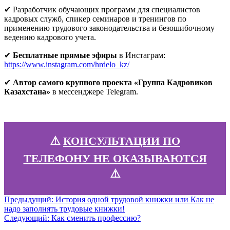
✔ Разработчик обучающих программ для специалистов
кадровых служб, спикер семинаров и тренингов по
применению трудового законодательства и безошибочному
ведению кадрового учета.
✔
Бесплатные прямые эфиры
в Инстаграм:
https://www.instagram.com/hrdelo_kz/
✔
Автор самого крупного проекта «Группа Кадровиков
Казахстана»
в мессенджере Telegram.
⚠️
КОНСУЛЬТАЦИИ ПО
ТЕЛЕФОНУ НЕ ОКАЗЫВАЮТСЯ
⚠️
Навигация
Предыдущая
Предыдущий:
История одной трудовой книжки или Как не
запись:
надо заполнять трудовые книжки!
по
Следующая
Следующий:
Как сменить профессию?
записям
запись: