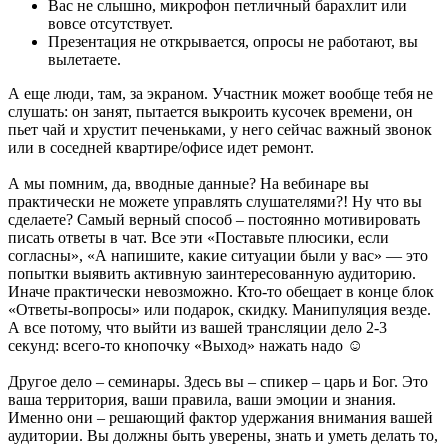
Вас не слышно, микрофон петличный барахлит или
вовсе отсутствует.
Презентация не открывается, опросы не работают, вы
вылетаете.
А еще люди, там, за экраном. Участник может вообще тебя не
слушать: он занят, пытается выкроить кусочек времени, он
пьет чай и хрустит печеньками, у него сейчас важный звонок
или в соседней квартире/офисе идет ремонт.
А мы помним, да, вводные данные? На вебинаре вы
практически не можете управлять слушателями?! Ну что вы
сделаете? Самый верный способ – постоянно мотивировать
писать ответы в чат. Все эти «Поставьте плюсики, если
согласны», «А напишите, какие ситуации были у вас» — это
попытки выявить активную заинтересованную аудиторию.
Иначе практически невозможно. Кто-то обещает в конце блок
«Ответы-вопросы» или подарок, скидку. Манипуляция везде.
А все потому, что выйти из вашей трансляции дело 2-3
секунд: всего-то кнопочку «Выход» нажать надо ☺
Другое дело – семинары. Здесь вы – спикер – царь и Бог. Это
ваша территория, ваши правила, ваши эмоции и знания.
Именно они – решающий фактор удержания внимания вашей
аудитории. Вы должны быть уверены, знать и уметь делать то,