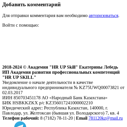
Добавить комментарий
Для отправки комментария вам необходимо
авторизоваться
.
Войти с помощью:
Главная
Об авторе
Услуги
Статьи
Обучение
Отзывы
Контакты
2018-2024 © Академия "HR UP Skill" Екатерины Лебедь
ИП Академия развития профессиональных компетенций
"HR UP SKILL"
Уведомление о начале деятельности в качестве
индивидуального предпринимателя № KZ75UWQ00073821 от
02.03.2017
ИИН 850703451178 АО «Народный Банк Казахстана»
БИК HSBKKZKX р/с KZ356017241000002210
Юридический адрес: Республика Казахстан, 140000, г.
Павлодар, ул. Желтоксан (бывшая ул. Володарского) 7, кв. 4
Телефон рабочий:
8 (7182) 78-11-20 |
Email
781120kz@mail.ru