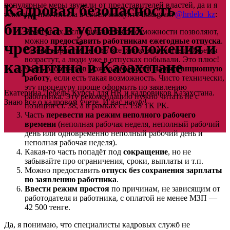
популярные меры звучали от представителей властей, да и я
Кадровая безопасность
тоже про них писала в своем аккаунте Instagram
@hrdelo_kz
:
бизнеса в условиях
Во-первых, если финансовые возможности позволяют,
можно
предоставить работникам ежегодные отпуска
.
чрезвычайного положения и
Сейчас карантин, но он все равно закончится. Объемы
возрастут, а люди уже в отпусках побывали. Это плюс!
карантина в Казахстане
Часть работников можно
перевести на дистанционную
работу
, если есть такая возможность. Чисто технически,
эту процедуру проще оформить по заявлению
Екатерина Лебедь: Курсы для HR и кадровиков Казахстана.
работника. Эту рекомендацию нужно читать не с
Знаю все о кадровом учете. И вас научу!
позиции ст. 38, а в рамках ст. 138 ТК РК.
Часть
перевести на режим неполного рабочего
времени
(неполная рабочая неделя, неполный рабочий
день или одновременно неполный рабочий день и
неполная рабочая неделя).
Какая-то часть попадёт под
сокращение
, но не
забывайте про ограничения, сроки, выплаты и т.п.
Можно предоставить
отпуск без сохранения зарплаты
по заявлению работника
.
Ввести режим простоя
по причинам, не зависящим от
работодателя и работника, с оплатой не менее МЗП —
42 500 тенге.
Да, я понимаю, что специалисты кадровых служб не