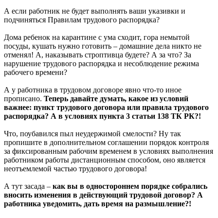
А если работник не будет выполнять ваши указивки и
подчиняться Правилам трудового распорядка?
Дома ребенок на карантине с ума сходит, гора немытой
посуды, кушать нужно готовить – домашние дела никто не
отменял! А, наказывать строптивца будете? А за что? За
нарушение трудового распорядка и несоблюдение режима
рабочего времени?
А у работника в трудовом договоре явно что-то иное
прописано.
Теперь давайте думать, какое из условий
важнее: пункт трудового договора или правила трудового
распорядка? А в условиях пункта 3 статьи 138 ТК РК?!
Что, поубавился пыл неудержимой смелости? Ну так
пропишите в дополнительном соглашении порядок контроля
за фиксированным рабочим временем в условиях выполнения
работником работы дистанционным способом, оно является
неотъемлемой частью трудового договора!
А тут засада –
как вы в одностороннем порядке собрались
вносить изменения в действующий трудовой договор? А
работника уведомить, дать время на размышление?!