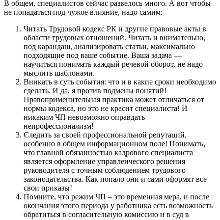
В общем, специалистов сейчас развелось много. А вот чтобы
не попадаться под чужое влияние, надо самим:
Читать Трудовой кодекс РК и другие правовые акты в
области трудовых отношений. Читать и внимательно,
под карандаш, анализировать статьи, максимально
подходящие под ваше событие. Ваша задача —
научиться понимать каждый речевой оборот, не надо
мыслить шаблонами.
Вникать в суть события: что и в какие сроки необходимо
сделать. И да, я против подмены понятий!
Правоприменительная практика может отличаться от
нормы кодекса, но это не красит специалиста! И
никаким ЧП невозможно оправдать
непрофессионализм!
Следить за своей профессиональной репутаций,
особенно в общем информационном поле! Понимать,
что главной обязанностью кадрового специалиста
является оформление управленческого решения
руководителя с точным соблюдением трудового
законодательства. Как попало они и сами оформят все
свои приказы!
Помните, что режим ЧП – это временная мера, и после
окончания этого периода у работника есть возможность
обратиться в согласительную комиссию и в суд в