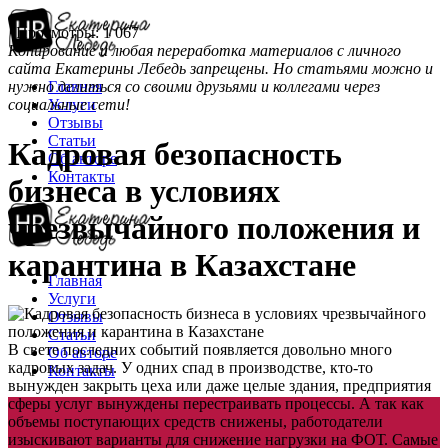
Просмотры: 1 067
Копирование и любая переработка материалов с личного
сайта Екатерины Лебедь запрещены. Но статьями можно и
Главная
нужно делиться со своими друзьями и коллегами через
Услуги
социальные сети!
Отзывы
Статьи
Кадровая безопасность
Об авторе
Контакты
бизнеса в условиях
чрезвычайного положения и
карантина в Казахстане
Главная
Услуги
Отзывы
Статьи
В свете последних событий появляется довольно много
Об авторе
кадровых задач. У одних спад в производстве, кто-то
Контакты
вынужден закрыть цеха или даже целые здания, предприятия
сферы услуг вынуждены перестраивать процессы. А так как
объемы поступающих средств снижены, работодатели
изыскивают варианты для снижение нагрузки на ФОТ. Самые