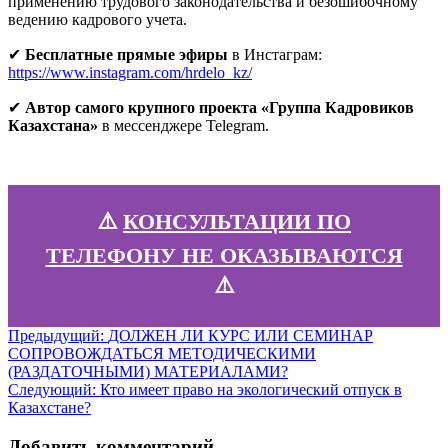
применению трудового законодательства и безошибочному
ведению кадрового учета.
✔
Бесплатные прямые эфиры
в Инстаграм:
https://www.instagram.com/hrdelo_kz/
✔
Автор самого крупного проекта «Группа Кадровиков
Казахстана»
в мессенджере Telegram.
⚠️
КОНСУЛЬТАЦИИ ПО
ТЕЛЕФОНУ НЕ ОКАЗЫВАЮТСЯ
⚠️
Навигация
Предыдущая
Предыдущий:
ДОЛЖЕН ЛИ КУРС ИЛИ СЕМИНАР
запись:
СОПРОВОЖДАТЬСЯ МЕТОДИЧЕСКИМИ
по
(РАЗДАТОЧНЫМИ) МАТЕРИАЛАМИ?
записям
Следующая
Следующий:
Кто имеет право на экологический отпуск в
запись:
Казахстане?
Добавить комментарий