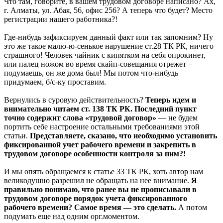
Что там, говорите, в вашем трудовом договоре написано? Ах,
г. Алматы, ул. Абая, 56, офис 256? А теперь что будет? Место
регистрации нашего работника?!
Где-нибудь зафиксируем данный факт или так запомним? Ну
это же такое малю-ю-сенькое нарушение ст.28 ТК РК, ничего
страшного! Человек чайник с кипятком на себя опрокинет,
или палец ножом во время скайп-совещания отрежет –
подумаешь, он же дома был! Мы потом что-нибудь
придумаем, б/с-ку проставим.
Вернулись в суровую действительность?
Теперь идем и
внимательно читаем ст. 138 ТК РК. Последний пункт
точно содержит слова «трудовой договор»
— не будем
портить себе настроение остальными требованиями этой
статьи.
Представляете, сказано, что необходимо установить
фиксированной учет рабочего времени и закрепить в
трудовом договоре особенности контроля за ним?!
И мы опять обращаемся к статье 33 ТК РК, хоть автор нам
великодушно разрешил не обращать на нее внимание.
Я
правильно понимаю, что ранее вы не прописывали в
трудовом договоре порядок учета фиксированного
рабочего времени? Самое время — это сделать.
А потом
подумать еще над одним орг.моментом.