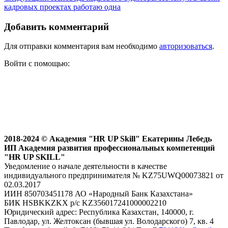
записям
запись:
кадровых проектах работаю одна
Добавить комментарий
Для отправки комментария вам необходимо
авторизоваться
.
Войти с помощью:
Главная
Об авторе
Услуги
Статьи
Обучение
Отзывы
Контакты
2018-2024 © Академия "HR UP Skill" Екатерины Лебедь
ИП Академия развития профессиональных компетенций
"HR UP SKILL"
Уведомление о начале деятельности в качестве
индивидуального предпринимателя № KZ75UWQ00073821 от
02.03.2017
ИИН 850703451178 АО «Народный Банк Казахстана»
БИК HSBKKZKX р/с KZ356017241000002210
Юридический адрес: Республика Казахстан, 140000, г.
Павлодар, ул. Желтоксан (бывшая ул. Володарского) 7, кв. 4