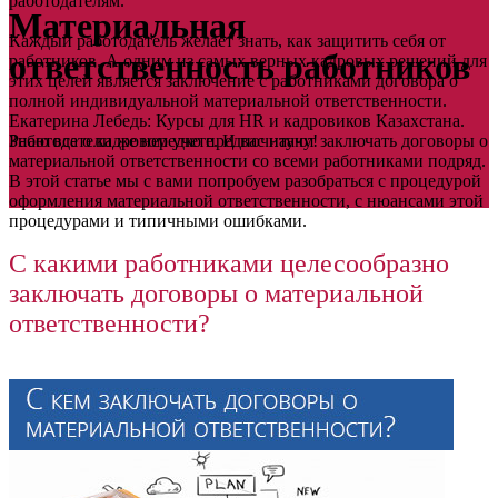
работодателям.
Материальная
Каждый работодатель желает знать, как защитить себя от
ответственность работников
работников. А одним из самых верных кадровых решений для
этих целей является заключение с работниками договора о
полной индивидуальной материальной ответственности.
Екатерина Лебедь: Курсы для HR и кадровиков Казахстана.
Работодатели же нередко предпочитают заключать договоры о
Знаю все о кадровом учете. И вас научу!
материальной ответственности со всеми работниками подряд.
В этой статье мы с вами попробуем разобраться с процедурой
оформления материальной ответственности, с нюансами этой
процедурами и типичными ошибками.
С какими работниками целесообразно
заключать договоры о материальной
ответственности?