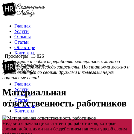
Главная
Услуги
Отзывы
Статьи
Об авторе
Контакты
Просмотры: 13 826
Копирование и любая переработка материалов с личного
сайта Екатерины Лебедь запрещены. Но статьями можно и
нужно делиться со своими друзьями и коллегами через
социальные сети!
Главная
Услуги
Материальная
Отзывы
Статьи
ответственность работников
Об авторе
Контакты
Недавно я начала цикл статей про работников, которые
своими действиями или бездействием нанесли ущерб своим