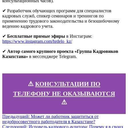
консультационных часов).
✔ Разработчик обучающих программ для специалистов
кадровых служб, спикер семинаров и тренингов по
применению трудового законодательства и безошибочному
ведению кадрового учета.
✔
Бесплатные прямые эфиры
в Инстаграм:
https://www.instagram.com/hrdelo_kz/
✔
Автор самого крупного проекта «Группа Кадровиков
Казахстана»
в мессенджере Telegram.
⚠️
КОНСУЛЬТАЦИИ ПО
ТЕЛЕФОНУ НЕ ОКАЗЫВАЮТСЯ
⚠️
Навигация
Предыдущая
Предыдущий:
Может ли работник защититься от
запись:
недобросовестного работодателя в Казахстане?
по
Следующая
Следующий:
Исповедь кадрового аудитора: Почему я в своих