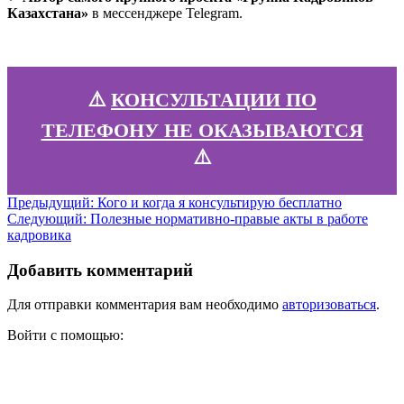
Казахстана»
в мессенджере Telegram.
⚠️
КОНСУЛЬТАЦИИ ПО
ТЕЛЕФОНУ НЕ ОКАЗЫВАЮТСЯ
⚠️
Навигация
Предыдущая
Предыдущий:
Кого и когда я консультирую бесплатно
Следующая
запись:
Следующий:
Полезные нормативно-правые акты в работе
по
запись:
кадровика
записям
Добавить комментарий
Для отправки комментария вам необходимо
авторизоваться
.
Войти с помощью: