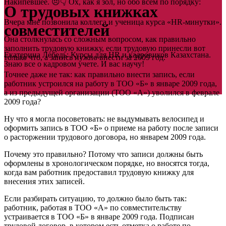
Накипевшее. 😠👇 Ох, как я зол, но обо всем по порядку:
О трудовых книжках
Вчера мне позвонила коллега и ученица курса «HR-минутки».
совместителей
Она столкнулась со сложным вопросом, как правильно
заполнить трудовую книжку, если трудовую принесли вот
Екатерина Лебедь: Курсы для HR и кадровиков Казахстана.
только что, а запись нужно внести за 2009 год.
Знаю все о кадровом учете. И вас научу!
Точнее даже не так: как правильно внести запись, если
работник устроился на работу в ТОО «Б» в январе 2009 года,
а из предыдущей организации (ТОО «А») уволился в феврале
2009 года?
Ну что я могла посоветовать: не выдумывать велосипед и
оформить запись в ТОО «Б» о приеме на работу после записи
о расторжении трудового договора, но январем 2009 года.
Почему это правильно? Потому что записи должны быть
оформлены в хронологическом порядке, но вносятся тогда,
когда вам работник предоставил трудовую книжку для
внесения этих записей.
Если разбирать ситуацию, то должно было быть так:
работник, работая в ТОО «А» по совместительству
устраивается в ТОО «Б» в январе 2009 года. Подписан
трудовой договор, в котором есть отметка о работе по