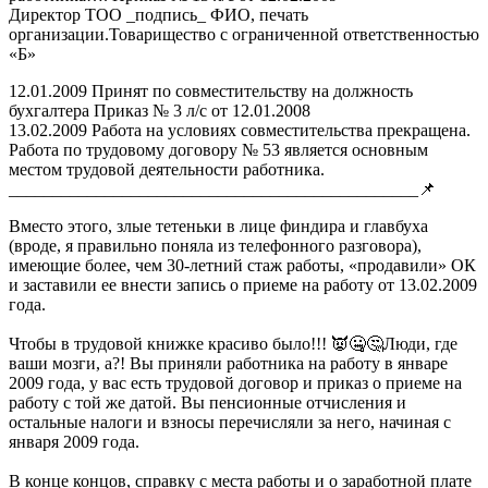
Директор ТОО _подпись_ ФИО, печать
организации.Товарищество с ограниченной ответственностью
«Б»
12.01.2009 Принят по совместительству на должность
бухгалтера Приказ № 3 л/с от 12.01.2008
13.02.2009 Работа на условиях совместительства прекращена.
Работа по трудовому договору № 53 является основным
местом трудовой деятельности работника.
_______________________________________________📌
Вместо этого, злые тетеньки в лице финдира и главбуха
(вроде, я правильно поняла из телефонного разговора),
имеющие более, чем 30-летний стаж работы, «продавили» ОК
и заставили ее внести запись о приеме на работу от 13.02.2009
года.
Чтобы в трудовой книжке красиво было!!! 👿🤐🤔Люди, где
ваши мозги, а?! Вы приняли работника на работу в январе
2009 года, у вас есть трудовой договор и приказ о приеме на
работу с той же датой. Вы пенсионные отчисления и
остальные налоги и взносы перечисляли за него, начиная с
января 2009 года.
В конце концов, справку с места работы и о заработной плате