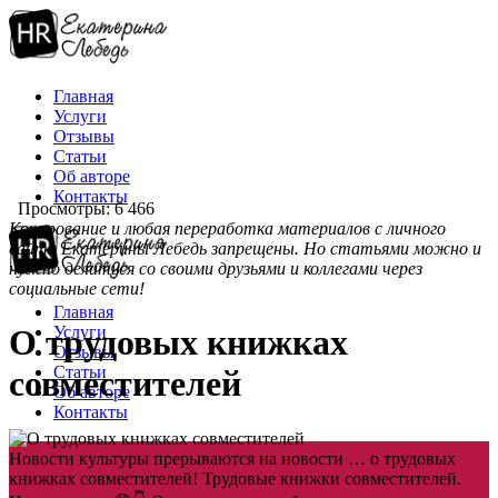
Главная
Услуги
Отзывы
Статьи
Об авторе
Контакты
Просмотры: 6 466
Копирование и любая переработка материалов с личного
сайта Екатерины Лебедь запрещены. Но статьями можно и
нужно делиться со своими друзьями и коллегами через
социальные сети!
Главная
Услуги
О трудовых книжках
Отзывы
Статьи
совместителей
Об авторе
Контакты
Новости культуры прерываются на новости … о трудовых
книжках совместителей! Трудовые книжки совместителей.