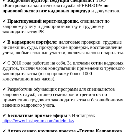
✔
Кадровый аудитор. Ведущий специалист
ТОО
«Контрольно-аналитическая служба «РЕВИЗОР»
по
правовой экспертизе кадровых процедур
и документов.
✔
Практикующий юрист-кадровик
, специалист по
кадровому учету и делопроизводству и трудовому
законодательству РК.
✔
В карьерном портфеле:
налоговые проверки, трудовые
инспекции, суды, прокурорские проверки, восстановление
учета, любые сложные участки, включая налоги с зарплаты.
✔ С 2010 года работаю на себя. За плечами сотни кадровых
аудитов, тысячи часов консультаций применению трудового
законодательства (в год провожу более 1000
консультационных часов).
✔ Разработчик обучающих программ для специалистов
кадровых служб, спикер семинаров и тренингов по
применению трудового законодательства и безошибочному
ведению кадрового учета.
✔
Бесплатные прямые эфиры
в Инстаграм:
https://www.instagram.com/hrdelo_kz/
✔
Автор самого крупного проекта «Группа Кадровиков